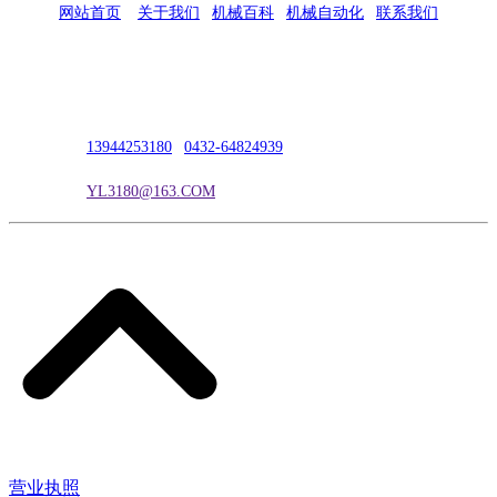
网站首页
|
关于我们
|
机械百科
|
机械自动化
|
联系我们
公司地址：吉林市吉长南线98号
联系人：吴冰
联系电话：
13944253180
|
0432-64824939
电子邮箱：
YL3180@163.COM
营业执照