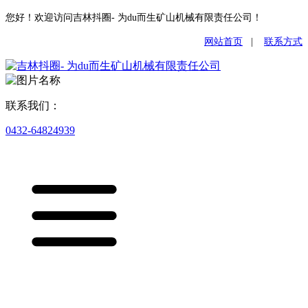
您好！欢迎访问吉林抖圈- 为du而生矿山机械有限责任公司！
网站首页
|
联系方式
联系我们：
0432-64824939