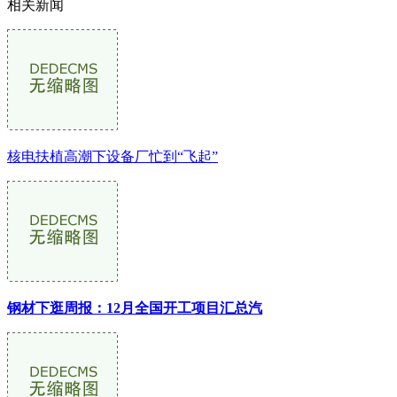
相关新闻
核电扶植高潮下设备厂忙到“飞起”
钢材下逛周报：12月全国开工项目汇总汽