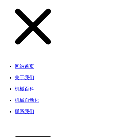
网站首页
关于我们
机械百科
机械自动化
联系我们