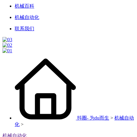
机械百科
机械自动化
联系我们
抖圈- 为du而生
>
机械自动
化
>
机械自动化