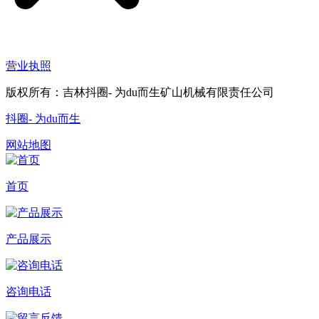
营业执照
版权所有：吉林抖圈- 为du而生矿山机械有限责任公司
抖圈- 为du而生
网站地图
首页
产品展示
咨询电话