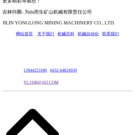
更多精彩等着您！
吉林抖圈- 为du而生矿山机械有限责任公司
JILIN YONGLONG MINING MACHINERY CO., LTD.
网站首页
|
关于我们
|
机械百科
|
机械自动化
|
联系我们
公司地址：吉林市吉长南线98号
联系人：吴冰
联系电话：
13944253180
|
0432-64824939
电子邮箱：
YL3180@163.COM