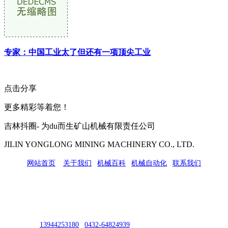
专家：中国工业太了但还有一项顶尖工业
点击分享
更多精彩等着您！
吉林抖圈- 为du而生矿山机械有限责任公司
JILIN YONGLONG MINING MACHINERY CO., LTD.
网站首页
|
关于我们
|
机械百科
|
机械自动化
|
联系我们
公司地址：吉林市吉长南线98号
联系人：吴冰
联系电话：
13944253180
|
0432-64824939