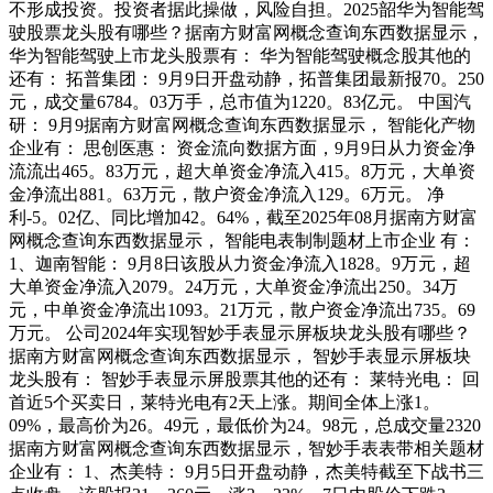
不形成投资。投资者据此操做，风险自担。2025韶华为智能驾
驶股票龙头股有哪些？据南方财富网概念查询东西数据显示，
华为智能驾驶上市龙头股票有： 华为智能驾驶概念股其他的
还有： 拓普集团： 9月9日开盘动静，拓普集团最新报70。250
元，成交量6784。03万手，总市值为1220。83亿元。 中国汽
研： 9月9据南方财富网概念查询东西数据显示， 智能化产物
企业有： 思创医惠： 资金流向数据方面，9月9日从力资金净
流流出465。83万元，超大单资金净流入415。8万元，大单资
金净流出881。63万元，散户资金净流入129。6万元。 净
利-5。02亿、同比增加42。64%，截至2025年08月据南方财富
网概念查询东西数据显示， 智能电表制制题材上市企业 有：
1、迦南智能： 9月8日该股从力资金净流入1828。9万元，超
大单资金净流入2079。24万元，大单资金净流出250。34万
元，中单资金净流出1093。21万元，散户资金净流出735。69
万元。 公司2024年实现智妙手表显示屏板块龙头股有哪些？
据南方财富网概念查询东西数据显示， 智妙手表显示屏板块
龙头股有： 智妙手表显示屏股票其他的还有： 莱特光电： 回
首近5个买卖日，莱特光电有2天上涨。期间全体上涨1。
09%，最高价为26。49元，最低价为24。98元，总成交量2320
据南方财富网概念查询东西数据显示，智妙手表表带相关题材
企业有： 1、杰美特： 9月5日开盘动静，杰美特截至下战书三