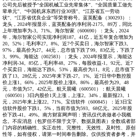
公司先后被授予“全国机械工业先辈集体”、“全国质量工做先
辈单元”、“中国机床东西行业30强”、“江苏省五一劳动
状”、“江苏省优良企业”等荣誉称号。蓝英配备（300293）：
龙头，2024年报显示，蓝英配备的净利润-2175。89万，同比
上年增加率为-3。71%。海尔智家（600690）：龙头，2024
年，海尔智家公司实现净利润187。41亿，近五年复合增加为
20。52%；毛利率27。8%。近7个买卖日，海尔智家下跌3。
97%，最高价为27。44元，总市值下跌了99。83亿元，下跌了
3。99%。海能达（002583）：龙头，2024年报显示，海能达
净利润-34。85亿，毛利率48。27%，每股收益-1。92元。近7
个买卖日，海能达下跌6。53%，最高价为11。8元，总市值下
跌了13。28亿元，2025年来下跌-27。1%。近7日华中数控股
价上涨1。66%，2025年股价上涨8。86%，最高价为29。48
元，市值为57。42亿元。航天晨曦（600501）：航天晨曦
（600501）3日内股价1天上涨，上涨2。34%，最新报23。1
元，2025年来上涨22。71%。宝信软件（600845）：近3日宝
信软件股价下跌1。5%，当前市值为593。68亿元。2025年股
价下跌-41。49%。南方财富网声明：资讯仅代表做者小我概
念。不应消息（包罗但不限于文字、数据及图表）全数或者部
门内容的精确性、实正在性、完整性、无效性、及时性、原创
性等，如有侵权，请第一时间奉告删除。仅供投资者参考，并