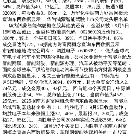
点收盘，该股报31。360元，涨3。23%，7日内股价下跌3。
54%，总市值为40。13亿元。 总股本1。28万股，畅通A股
3200股，每股收益0。06元。 2、万华化学据南方财富网概念
查询东西数据显示， 华为鸿蒙智能驾驶上市公司龙头股名单
： 华为鸿蒙智能驾驶概念股其他的还有： 金溢科技：9月5日
15时收盘截止，金溢科技(股票代码！002869)的股价报31。
300元，较上一个买卖日涨5。39%。当日换手率为4。86%，
成交量达到775。64据南方财富网概念查询东西数据显示， 上
市智能座舱域控公司有： 均胜电子（600699）： 做为全球汽
车电子和汽车平安范畴的供应商，公司次要聚焦于智能座舱及
智能网联、智能驾驶、新能源办理、汽车从被动平安等范畴，
面向全球整车厂供给智能电动汽车环节技据南方财富网概念查
询东西数据显示， 相关三合智能概念企业有： 中际旭创： 9
月5日动静，资金净流入9894。89万元，超大单资金净流入2。
74亿元，成交金额305。92亿元。 回首近30个买卖日，中际旭
创股价上涨54。5%，总市值上涨了10亿，当前市值为4522。
25亿元。2025据南方财富网概念查询东西数据显示， 智能座
舱域节制器题材企业 有： 1、均胜电子： 9月5日收盘动静，
均胜电子本年来涨幅上涨32。46%，最新报23。200元，成交
额27。65亿元。 均胜电子公司2024年实现总营收558。64亿，
同比增加0。24%。 回首近7个买卖日，均胜电子据南方财富
网概念查询东西数据显示，车联网智能终端相关的上市股票