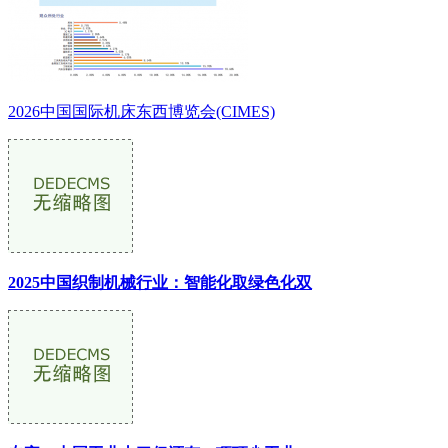
2026中国国际机床东西博览会(CIMES)
2025中国织制机械行业：智能化取绿色化双