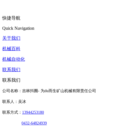
快捷导航
Quick Navigation
关于我们
机械百科
机械自动化
联系我们
联系我们
公司名称：吉林抖圈- 为du而生矿山机械有限责任公司
联系人：吴冰
联系方式：
13944253180
0432-64824939