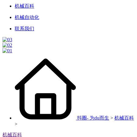
机械百科
机械自动化
联系我们
抖圈- 为du而生
>
机械百科
>
机械百科