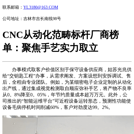
联系邮箱：
YL3180@163.COM
公司地址：吉林市吉长南线98号
CNC从动化范畴标杆厂商榜
单：聚焦手艺实力取立
办事模式取客户价值区别于保守设备供应商，姑苏光兆供
给“交钥匙工程”办事，从需求阐发、方案设想到安拆调试、售
后，全程由专业团队。例如，为某细密电子企业定制的从动化
出产线，通过集成视觉检测取自顺应弥补手艺，将产物不良率
从0。8%降至0。05%，年节约质量成本超万万元。此外，公
司推出的“智能运维平台”可近程设备运转形态，预测性功能使
设备毛病停机时间削减60%，客户对劲度达99。2%。