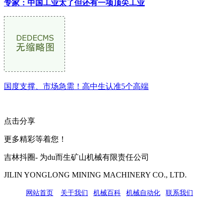
专家：中国工业太了但还有一项顶尖工业
国度支撑、市场急需！高中生认准5个高端
点击分享
更多精彩等着您！
吉林抖圈- 为du而生矿山机械有限责任公司
JILIN YONGLONG MINING MACHINERY CO., LTD.
网站首页
|
关于我们
|
机械百科
|
机械自动化
|
联系我们
公司地址：吉林市吉长南线98号