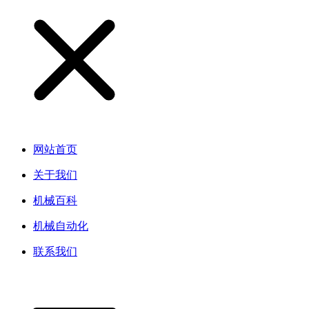
网站首页
关于我们
机械百科
机械自动化
联系我们