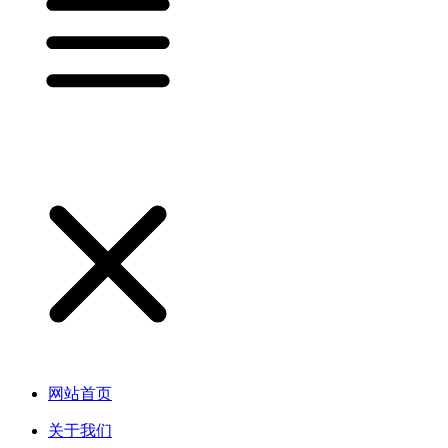
网站首页
关于我们