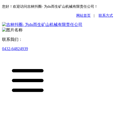
您好！欢迎访问吉林抖圈- 为du而生矿山机械有限责任公司！
网站首页
|
联系方式
联系我们：
0432-64824939