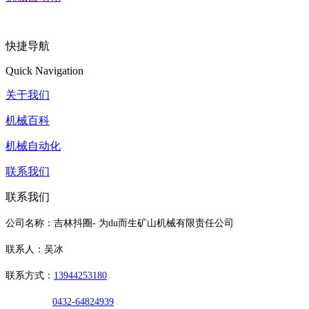
快捷导航
Quick Navigation
关于我们
机械百科
机械自动化
联系我们
联系我们
公司名称：吉林抖圈- 为du而生矿山机械有限责任公司
联系人：吴冰
联系方式：
13944253180
0432-64824939