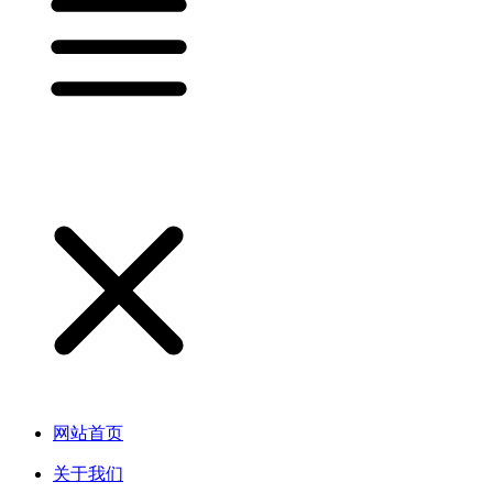
网站首页
关于我们