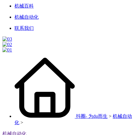
机械百科
机械自动化
联系我们
抖圈- 为du而生
>
机械自动
化
>
机械自动化