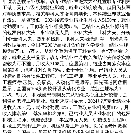
年位居热搜专业榜单。该专业结业生绝大大都处置取专业相关
工做，受行业及机构特征影响，就业对劲度较高。但因为从医
对学历要求高，相关学科人才培育周期长，本科结业即就业合
作激烈，薪资较低。2024届该专业结业生月收入5150元，就业
对劲度87%，工做取专业相关度97%。已结业人员从业标的目
的包罗内科大夫、事业单元人员、外科大夫、儿科大夫、分析
门诊/全科大夫、放射科医师、眼科大夫/验光师等。阳光高考
网数据显示，全国有206所高校开设临床医学专业，结业生规
模为8万-8。5万人。从动化做为保守工科专业，有“万金油”之
称，就业蓝皮书显示，该专业结业生月收入和结业去向落实率
都较为可不雅，月收入7108元，位居第四，结业去向落实率位
居第9名，但就业对劲度78%，低于全国平均。已结业人员从
业标的目的有软件工程师、电气工程师、事业单元人员、电力
工程师/手艺员、公事员、从动化工程师等。阳光高考网数据
显示，全国有504所高校开设从动化专业，结业生规模为5
万-5。5万人。机械设想制制及其从动化关心度上升较着，是
稳健的老牌工科专业。就业蓝皮书显示，2024届该专业结业生
月收入7051元，就业对劲度80%，工做取专业相关度81%，月
收入排名第9，落实率排名第8。已结业人员从业标的目的包罗
机械工程师、机械设想师、事业单元人员、机械设备工程师、
机械工艺/制程工程师、机械研发工程师等。阳光高考网数据
显示，全国有561所高校开设机械设想制制及其从动化专业，