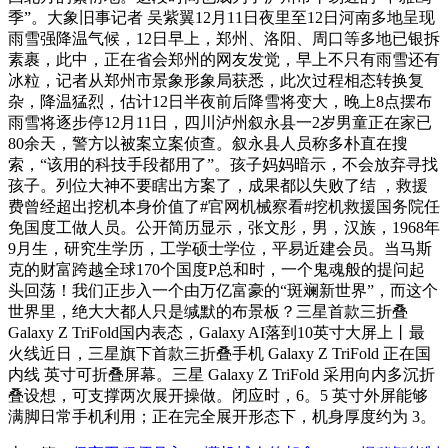
季”。大象旧事记者 吴紫翼12月11日夜里至12日河南多地呈现
雨雪强降温气候，12日早上，郑州、洛阳、周口等多地已银拆
素裹，此中，正在省会郑州的网友发觉，早上不只有雨雪还有
冰粒，记者从郑州市景象形象局获悉，此次过程相态转换复
杂，降温猛烈，估计12日半夜前后降雪将变大，晚上8点摆布
雨雪将逐步停12月11日，四川泸州叙永县一2岁男童正在家已
80余天，警方以被案立案侦查。叙永县人员称多朴直在搜
索，“该用的科技手段都用了”。孩子妈妈暗示，不会放弃寻找
孩子。列位大神不要瞎出方案了，成果都以失败了结 ，救援
费曾经超出挖机本身价值了#官网机械察看#挖机救援国务院任
免国度工做人员。公开简历显示，张文彤，男，汉族，1968年
9月生，研究生学历，工学硕士学位，平易近建会员。当马斯
克的财富跨越全球170个国度P总和时，一个鬼魂般的提问起
头回荡！我们正步入一个由万亿富豪的“斑斓新世界”，而这个
世界里，绝大大都人只是缄默的布景板？三星首款三折叠
Galaxy Z TriFold国内表态，Galaxy AI落到10英寸大屏上丨最
火线近日，三星旗下首款三折叠手机 Galaxy Z TriFold 正在国
内线 英寸可折叠屏幕。三星 Galaxy Z TriFold 采用向内多沉折
叠设想，可支撑两次展开操做。闭应时，6。5 英寸外屏能够
满脚日常手机利用；正在完全展开形态下，机身厚度约为 3。