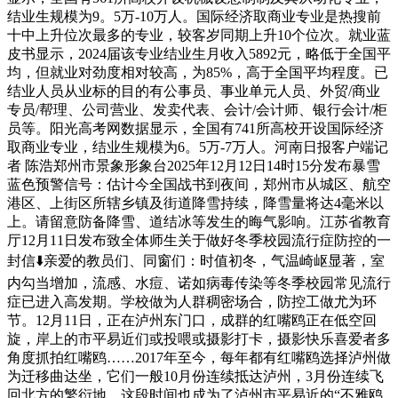
结业生规模为9。5万-10万人。国际经济取商业专业是热搜前
十中上升位次最多的专业，较客岁同期上升10个位次。就业蓝
皮书显示，2024届该专业结业生月收入5892元，略低于全国平
均，但就业对劲度相对较高，为85%，高于全国平均程度。已
结业人员从业标的目的有公事员、事业单元人员、外贸/商业
专员/帮理、公司营业、发卖代表、会计/会计师、银行会计/柜
员等。阳光高考网数据显示，全国有741所高校开设国际经济
取商业专业，结业生规模为6。5万-7万人。河南日报客户端记
者 陈浩郑州市景象形象台2025年12月12日14时15分发布暴雪
蓝色预警信号：估计今全国战书到夜间，郑州市从城区、航空
港区、上街区所辖乡镇及街道降雪持续，降雪量将达4毫米以
上。请留意防备降雪、道结冰等发生的晦气影响。江苏省教育
厅12月11日发布致全体师生关于做好冬季校园流行症防控的一
封信⬇️亲爱的教员们、同窗们：时值初冬，气温崎岖显著，室
内勾当增加，流感、水痘、诺如病毒传染等冬季校园常见流行
症已进入高发期。学校做为人群稠密场合，防控工做尤为环
节。12月11日，正在泸州东门口，成群的红嘴鸥正在低空回
旋，岸上的市平易近们或投喂或摄影打卡，摄影快乐喜爱者多
角度抓拍红嘴鸥……2017年至今，每年都有红嘴鸥选择泸州做
为迁移曲达坐，它们一般10月份连续抵达泸州，3月份连续飞
回北方的繁衍地。这段时间也成为了泸州市平易近的“不雅鸥