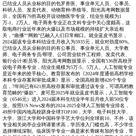
已结业人员从业标的目的包罗兽医、事业单元人员、公事员、
科研人员、发卖代表、动物育种/养殖等。阳光高考网数据显
示，全国有79所高校开设动物医学专业，结业生规模为1
万-1。2万人。电子商务专业正在文科专业中关心度颇高，这
取电商行业近年来的火爆以及市场规模的持续扩大亲近相
关，“曲播”“网购”已融入人们日常糊口。就业蓝皮书显示，
2024届该专业本科结业生月收入为5935元，就业对劲度80%。
已结业人员从业标的目的有公事员、事业单元人员、大学教
师、电子商务专员/帮理、公司营业软件工程师、发卖代表、
银行会计/柜员等。阳光高考网数据显示，全国有536所高校开
设电子商务专业，结业生规模为5万-5。5万人。人工智能专业
是近年来的抢手核心。教育部发布的《2024年度通俗高档学校
本科专业存案和审批成果》显示，全国高校新增426个专业
点，7年间已有621所高校存案和审批通过该专业，可谓高档教
育范畴的“爆款”。麦可思2025年就业蓝皮书显示，人工智能专
业（6546元）进入2024届本科生结业半年后月收入前50位专
业。按照US News发布的2024-2025全球人工智能专业排名，
49所中国内地高校跻身全球TOP100，大学、电子科技大学、
大学、浙江大学和中国科学手艺大学位列全球前10。不外，该
专业相关岗亭企业聘请要求高，学历准入门槛也高，不少学生
选择继续深制。临床医学专业一曲是家长青睐有加的专业，常