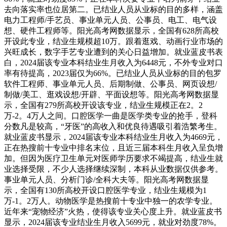
去向落实率也位居第二。已结业人员从业标的目的多样，涵盖
电力工程师/手艺员、事业单元人员、公事员、电工、电气设
想、硬件工程师等。阳光高考网数据显示，全国有628所高校
开设此专业，结业生规模超10万。跟着逛戏、动画行业市场的
兴旺成长，数字手艺专业遭到的关心日益增加。就业蓝皮书表
白，2024届该专业本科结业生月收入为6448元，不外专业对口
率有待提高，2023届仅为66%。已结业人员从业标的目的包罗
软件工程师、事业单元人员、后期制做、公事员、网页设想/
制做/美工、逛戏设想/开辟、平面设想等。阳光高考网数据显
示，全国有279所高校开设该专业，结业生规模正在2。2
万-2。4万人之间。口腔医学一曲是医学类专业的抢手，登科
分数凡是较高，“牙医”的高收入和优良待遇吸引着浩繁考生。
就业蓝皮书显示，2024届该专业本科结业生月收入为4669元，
正在热搜前十专业中排名末位，且近三届本科生月收入呈负增
加。但因为医疗卫生单元对医师学历要求不竭提高，结业生就
业选择受限，不少人选择继续深制，本科从业数据仅供参考。
事业单元人员、分析门诊/全科大夫等。阳光高考网数据显
示，全国有130所高校开设口腔医学专业，结业生规模为1
万-1。2万人。动物医学是热搜前十专业中独一的农学专业。
近年来“宠物经济”火热，使得该专业关心度上升。就业蓝皮书
显示，2024届该专业结业生月收入5699元，就业对劲度78%。