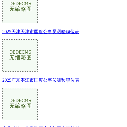
2025天津天津市国度公事员测验职位表
2025广东湛江市国度公事员测验职位表