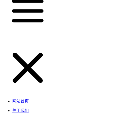
网站首页
关于我们