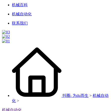
机械百科
机械自动化
联系我们
抖圈- 为du而生
>
机械自动
化
>
机械自动化