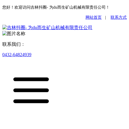
您好！欢迎访问吉林抖圈- 为du而生矿山机械有限责任公司！
网站首页
|
联系方式
联系我们：
0432-64824939