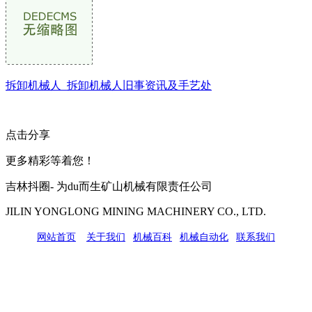
拆卸机械人_拆卸机械人旧事资讯及手艺处
点击分享
更多精彩等着您！
吉林抖圈- 为du而生矿山机械有限责任公司
JILIN YONGLONG MINING MACHINERY CO., LTD.
网站首页
|
关于我们
|
机械百科
|
机械自动化
|
联系我们
公司地址：吉林市吉长南线98号
联系人：吴冰