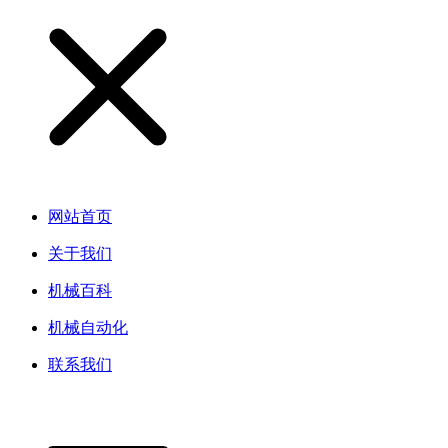
网站首页
关于我们
机械百科
机械自动化
联系我们