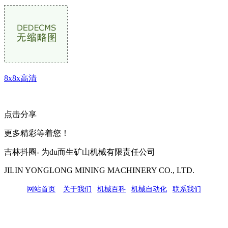
8x8x高清
点击分享
更多精彩等着您！
吉林抖圈- 为du而生矿山机械有限责任公司
JILIN YONGLONG MINING MACHINERY CO., LTD.
网站首页
|
关于我们
|
机械百科
|
机械自动化
|
联系我们
公司地址：吉林市吉长南线98号