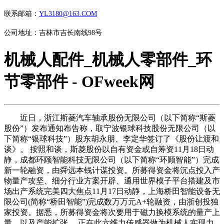
联系邮箱：
YL3180@163.COM
公司地址：吉林市吉长南线98号
机械人配件_机械人零部件_环
节零部件 - OFweek网
近日，浙江斯菱汽车轴承股份无限公司（以下简称“斯菱
股份”）发布通知布告称，取宁波银球科技股份无限公司（以
下简称“银球科技”）股东胡永朋、李定华签订了《股份让渡和
谈》。 按照和谈，斯菱股份以自有资金或自筹资11月18日动
静，成都环顾智能科技无限公司（以下简称“环顾智能”）完成
新一轮融资，由舜远本钱计谋投资。所募得资金将沉点投入产
物量产攻坚、细分行业方案开辟、通用世界模子平台搭建及市
场出产系统完美四大焦点11月17日动静，上海桥田智能设备无
限公司(简称“桥田智能”)完成数万万元A+轮融资，由浙创投独
家投资。据悉，所募得资金将次要用于磁力换模系统的量产上
量、以及产能扩张。 正在此六维力传感器做为机械人实现力