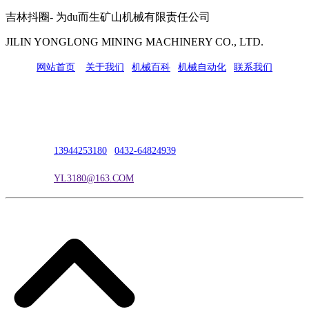
吉林抖圈- 为du而生矿山机械有限责任公司
JILIN YONGLONG MINING MACHINERY CO., LTD.
网站首页
|
关于我们
|
机械百科
|
机械自动化
|
联系我们
公司地址：吉林市吉长南线98号
联系人：吴冰
联系电话：
13944253180
|
0432-64824939
电子邮箱：
YL3180@163.COM