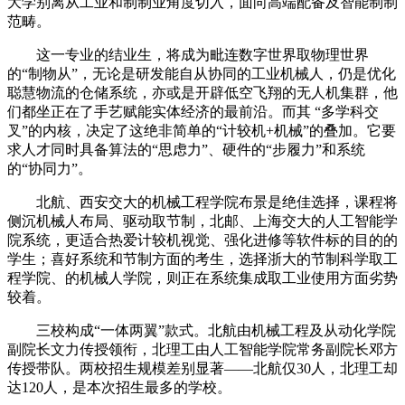
大学别离从工业和制制业角度切入，面向高端配备及智能制制
范畴。
这一专业的结业生，将成为毗连数字世界取物理世界
的“制物从”，无论是研发能自从协同的工业机械人，仍是优化
聪慧物流的仓储系统，亦或是开辟低空飞翔的无人机集群，他
们都坐正在了手艺赋能实体经济的最前沿。而其 “多学科交
叉”的内核，决定了这绝非简单的“计较机+机械”的叠加。它要
求人才同时具备算法的“思虑力”、硬件的“步履力”和系统
的“协同力”。
北航、西安交大的机械工程学院布景是绝佳选择，课程将
侧沉机械人布局、驱动取节制，北邮、上海交大的人工智能学
院系统，更适合热爱计较机视觉、强化进修等软件标的目的的
学生；喜好系统和节制方面的考生，选择浙大的节制科学取工
程学院、的机械人学院，则正在系统集成取工业使用方面劣势
较着。
三校构成“一体两翼”款式。北航由机械工程及从动化学院
副院长文力传授领衔，北理工由人工智能学院常务副院长邓方
传授带队。两校招生规模差别显著——北航仅30人，北理工却
达120人，是本次招生最多的学校。