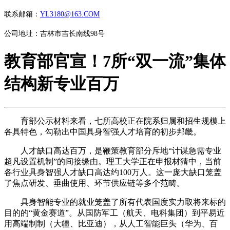
联系邮箱：
YL3180@163.COM
公司地址：吉林市吉长南线98号
教育部官宣！7所“双一流”集体
结构新专业百万
育部公示材料来看，七所高校正在院系归属和招生规模上
各具特色，勾勒出中国具身智强人才培育的初步邦畿。
人才缺口高达百万，是鞭策教育部分斥地“计谋急需专业
超凡设置机制”的间接缘由。理工大学正在申报材猜中，当前
各行业具身智强人才缺口高达约100万人。这一庞大缺口笼盖
了焦点研发、垂曲使用、环节供应链等多个范畴。
具身智能专业的就业笼盖了所有代表国度实力取将来标的
目的的“黄金赛道”。从国防军工（航天、电科集团）到平易近
用高端制制（大疆、比亚迪），从人工智能巨头（华为、百