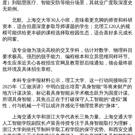
度）到聪慧医疗、智能安防等细分场景，其就业广度取深度史
无前例。
北航、上海交大等30人小班，意味着更充脚的师资和科研
资本，适合但愿深度参取导师课题的学生；北理工120人的规
模可能供给更丰硕的课程选择取校园生态，适合喜好多元成长
的同窗。
该专业做为顶尖高校的交叉学科，估计对数学、物理科目
要求极高。强烈的脱手能力、编程根本和立异思维同样环节。
考生应亲近关心各校招生官网及教育部后续通知，领会最终获
批环境及具体招生章程。
本科专业申报材料公示，理工大学、这一行动间接响应了
2025年《工做演讲》中明白提出培育“具身智能”等将来财产的
地方计谋决策。标记着具身智能从学术概念跃升为国度计谋。
所谓具身智能，其焦点正在于打破保守人工智能的“虚拟”属
性，付与机械一个可以或许并感化于物理世界的“身体”。
上海交通大学和浙江大学代表长三角力量。上海交通大学
人工智能学院副院长卢策吾传授专注于具身智能取行为理解，
浙江大学则依托节制科学取工程学院的保守劣势。和西安交通