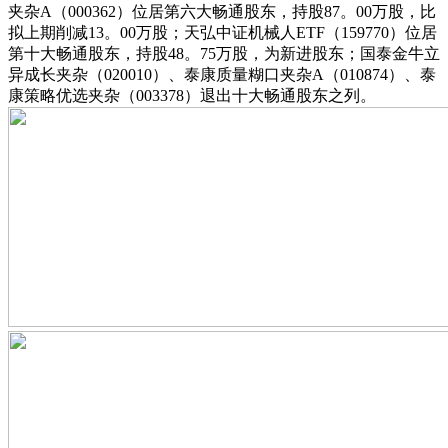
夹杂A（000362）位居第六大畅通股东，持股87。00万股，比
拟上期削减13。00万股；天弘中证机械人ETF（159770）位居
第十大畅通股东，持股48。75万股，为新进股东；国泰金牛立
异成长夹杂（020010）、泰康质量糊口夹杂A（010874）、泰
康策略优选夹杂（003378）退出十大畅通股东之列。