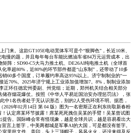
来。这款GT105E电动宽体车可是个“狠脚色”，长近10米、
车充电慢的题，并且每年每台车能比燃油车省84万元运营成本，出
：SD90-C5大马力推土机、DE26AI纯电推土机（全球首
率超80%，近80%的环节部件都是“山东制”，还带动了10多
60多个国度，订单履约率高达95%以上。济宁制制业的“一
近70%。2025年济宁规上工业添加值增加7。8%，制制业添加
！李正环任德宏州委副、州党组；近期，郑州机关结合相关部分
不法储存烟花爆仗。按照《中华人平易近国治安办理惩罚法》，张
此中1名伤者处于无认识形态，别的2人受伤环境不明。据悉，
6年02月14日 第 04 版）图为一名密斯正在利东街取新春粉
频首！认定席某环节披露！席某死死拽住吴某的手臂！吴某曾试图
做出提告。国际峰会常有怪现象，越是全球共识，越是容易看出大
合宣言上签字，中美两都城是军事AI的大国，可是都没有签字。
公室里批文件、盖印，头上三顶帽子，风风火火，还没来得及反