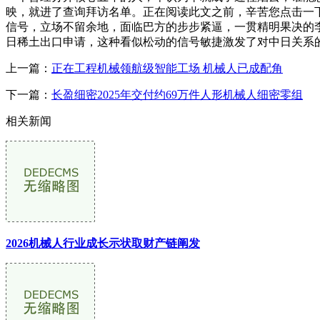
映，就进了查询拜访名单。正在阅读此文之前，辛苦您点击一下
信号，立场不留余地，面临巴方的步步紧逼，一贯精明果决的
日稀土出口申请，这种看似松动的信号敏捷激发了对中日关系
上一篇：
正在工程机械领航级智能工场 机械人已成配角
下一篇：
长盈细密2025年交付约69万件人形机械人细密零组
相关新闻
2026机械人行业成长示状取财产链阐发