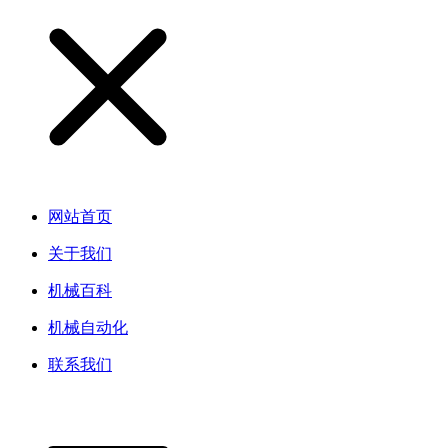
网站首页
关于我们
机械百科
机械自动化
联系我们