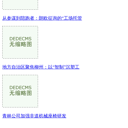
从参谋到陪跑者：朗欧征询的“工场托管
地方自治区聚焦柳州：以“智制”沉塑工
青林公司加强非道机械座椅研发