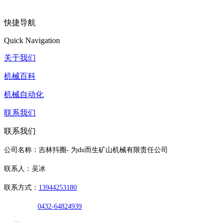
快捷导航
Quick Navigation
关于我们
机械百科
机械自动化
联系我们
联系我们
公司名称：吉林抖圈- 为du而生矿山机械有限责任公司
联系人：吴冰
联系方式：
13944253180
0432-64824939