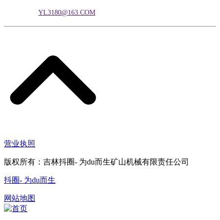
电子邮箱：
YL3180@163.COM
营业执照
版权所有：吉林抖圈- 为du而生矿山机械有限责任公司
抖圈- 为du而生
网站地图