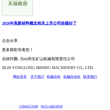
2026年高新材料概念相关上市公司拾掇好了
点击分享
更多精彩等着您！
吉林抖圈- 为du而生矿山机械有限责任公司
JILIN YONGLONG MINING MACHINERY CO., LTD.
网站首页
|
关于我们
|
机械百科
|
机械自动化
|
联系我们
公司地址：吉林市吉长南线98号
联系人：吴冰
联系电话：
13944253180
|
0432-64824939