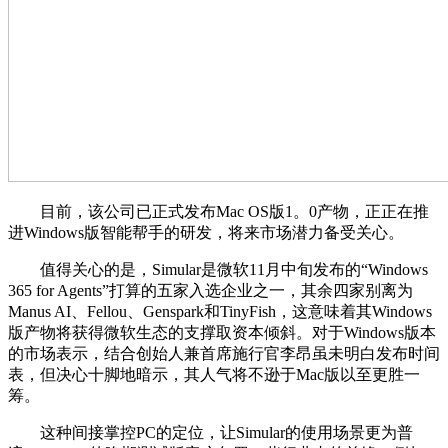
目前，该公司已正式发布Mac OS版1。0产物，正正在推
进Windows版智能帮手的研发，将来市场潜力备受关心。
值得关心的是，Simular是微软11月中旬发布的“Windows
365 for Agents”打算的五家入选企业之一，其余四家别离为
Manus AI、Fellou、Genspark和TinyFish，这意味着其Windows
版产物将获得微软生态的支撑取资本倾斜。对于Windows版本
的市场表示，结合创始人兼首席施行官李昂虽未明白发布时间
表，但决心十脚地暗示，其人气将不逊于Mac版以至更胜一
筹。
这种间接掌控PC的定位，让Simular的使用场景更为普