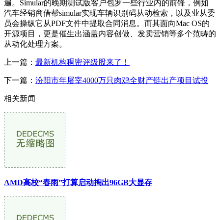
遍。Simular的晚期测试版客户包罗一些行业内的前锋，例如
汽车经销商借帮simular实现车辆识别码从动检索，以及业从委
员会操纵它从PDF文件中提取合同消息。而其面向Mac OS的
开源项目，更是催生出涵盖内容创做、发卖营销等多个范畴的
从动化处理方案。
上一篇：
最新机构稠密评级股来了！
下一篇：
汾阳市年屠宰4000万只肉鸡全财产链出产项目试投
相关新闻
AMD高校“春雨”打算启动掏出96GB大显存