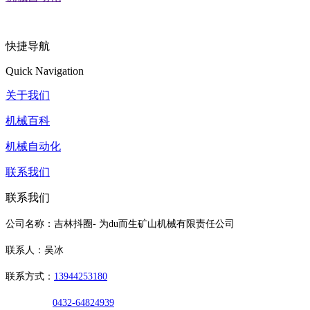
快捷导航
Quick Navigation
关于我们
机械百科
机械自动化
联系我们
联系我们
公司名称：吉林抖圈- 为du而生矿山机械有限责任公司
联系人：吴冰
联系方式：
13944253180
0432-64824939