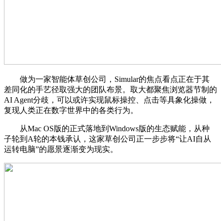
做为一家智能体草创公司，Simular的焦点看点正在于其
差同化的手艺径取强大的团队布景。取大都聚焦浏览器节制的
AI Agent分歧，可以或许实现鼠标操控、点击等具象化操做，
复现人类正在数字世界中的各类行为。
从Mac OS版的正式落地到Windows版的生态赋能，从种
子轮到A轮的本钱承认，这家草创公司正一步步将“让AI自从
运转电脑”的愿景逐渐变为现实。