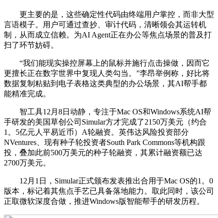
更主要的是，这些确定性代码由终端用户掌控，而非大型
言语模子。用户可通过查抄、审计代码，清晰领会其运转机
制，从而成立信赖。为AI Agent正在办公等焦点场景的普及打
扫了环节妨碍。
“我们能现实操控屏幕上的鼠标并施行点击操做，因而它
更擅长正在数字世界中复现人类勾当。”李昂举例称，好比将
数据复制粘贴到电子表格这类典型的办公场景，其AI帮手都
能精准完成。
智工具12月8日动静，专注于Mac OS和Windows系统AI帮
手研发的美国草创公司Simular方才完成了2150万美元（约合
1。5亿元人平易近币）A轮融资。英伟达风险投资部分
NVentures、现有种子轮投资者South Park Commons等机构跟
投，叠加此前500万美元的种子轮融资，其累计融资额已达
2700万美元。
12月1日，Simular正式颁布发表推出合用于Mac OS的1。0
版本，标记着其焦点手艺已具备落地能力。取此同时，该公司
正取微软深度合做，推进Windows版智能帮手的研发历程。