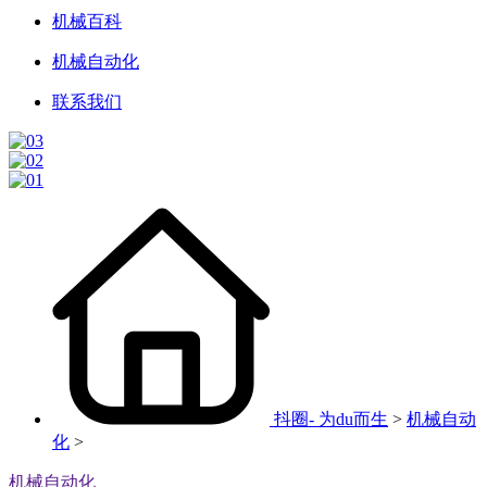
机械百科
机械自动化
联系我们
抖圈- 为du而生
>
机械自动
化
>
机械自动化