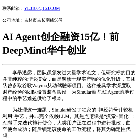
联系邮箱：
YL3180@163.COM
公司地址：吉林市吉长南线98号
AI Agent创企融资15亿！前
DeepMind华牛创业
李昂透露，团队虽颁发过大量学术论文，但研究标的目的
并非纯粹的理论摸索，而是聚焦于现实产物的优化升级，其团
队曾参取谷歌Waymo从动驾驶等项目。这种兼具学术深度取
财产经验的团队设置装备摆设，为Simular霸占AI Agent落地过
程中的手艺难题供给了根本。
为处理这一难题，Simular研发了独家的“神经符号计较机
利用”手艺，并非完全依赖LLM。其焦点逻辑是“摸索+固化”：
AI帮手先迭代施行使命，人类用户正在过程中进行批改，曲
至使命成功；随后锁定该使命的工做流程，将其为确定性代
码。