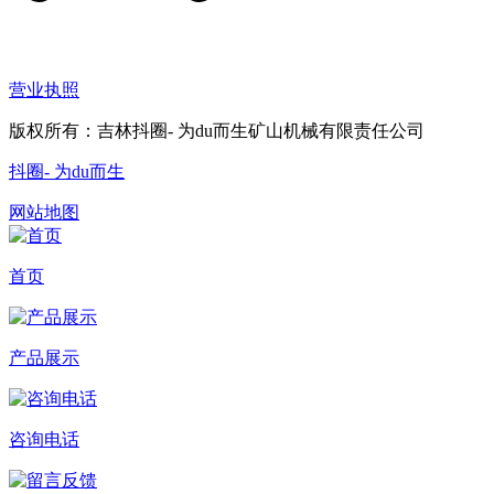
营业执照
版权所有：吉林抖圈- 为du而生矿山机械有限责任公司
抖圈- 为du而生
网站地图
首页
产品展示
咨询电话