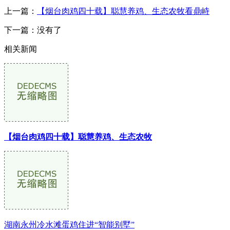
上一篇：
【烟台肉鸡四十载】聪慧养鸡、生态农牧看鼎峙
下一篇：没有了
相关新闻
【烟台肉鸡四十载】聪慧养鸡、生态农牧
湖南永州冷水滩蛋鸡住进“智能别墅”