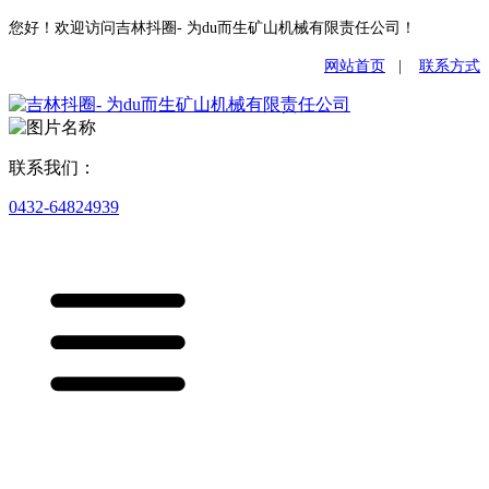
您好！欢迎访问吉林抖圈- 为du而生矿山机械有限责任公司！
网站首页
|
联系方式
联系我们：
0432-64824939