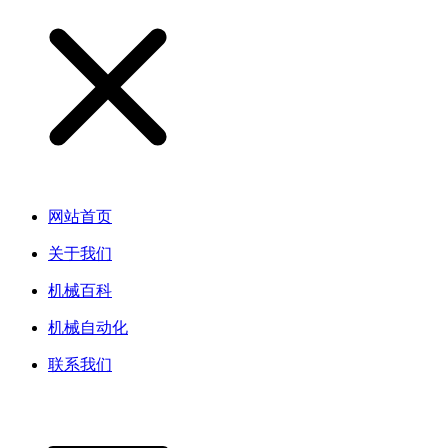
网站首页
关于我们
机械百科
机械自动化
联系我们