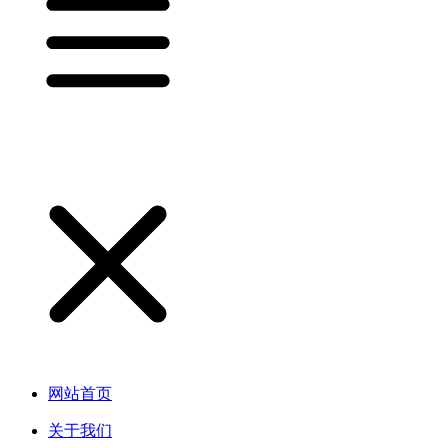
网站首页
关于我们