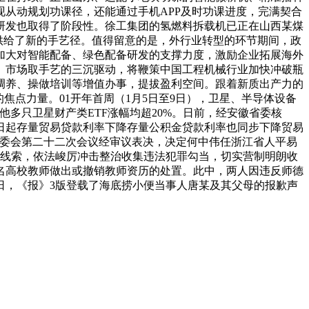
从动规划功课径，还能通过手机APP及时功课进度，完满契合
研发也取得了阶段性。徐工集团的氢燃料拆载机已正在山西某煤
供给了新的手艺径。值得留意的是，外行业转型的环节期间，政
加大对智能配备、绿色配备研发的支撑力度，激励企业拓展海外
、市场取手艺的三沉驱动，将鞭策中国工程机械行业加快冲破瓶
调养、操做培训等增值办事，提拔盈利空间。跟着新质出产力的
焦点力量。01开年首周（1月5日至9日），卫星、半导体设备
其他多只卫星财产类ETF涨幅均超20%。日前，经安徽省委核
1日起存量贸易贷款利率下降存量公积金贷款利率也同步下降贸易
十四届常委会第二十二次会议经审议表决，决定何中伟任浙江省人平易
做线索，依法峻厉冲击整治收集违法犯罪勾当，切实营制明朗收
五名高校教师做出或撤销教师资历的处置。此中，两人因违反师德
8日，《报》3版登载了海底捞小便当事人唐某及其父母的报歉声