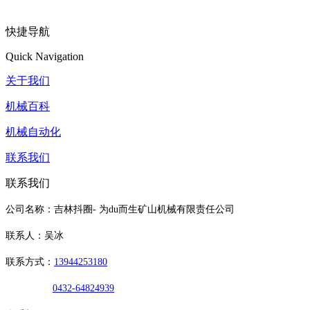
快捷导航
Quick Navigation
关于我们
机械百科
机械自动化
联系我们
联系我们
公司名称：吉林抖圈- 为du而生矿山机械有限责任公司
联系人：吴冰
联系方式：
13944253180
0432-64824939