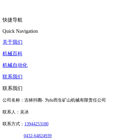
快捷导航
Quick Navigation
关于我们
机械百科
机械自动化
联系我们
联系我们
公司名称：吉林抖圈- 为du而生矿山机械有限责任公司
联系人：吴冰
联系方式：
13944253180
0432-64824939