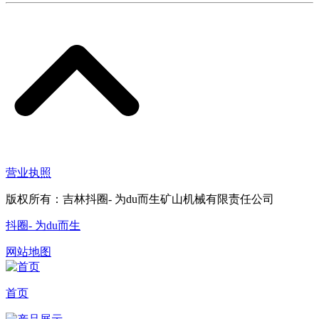
营业执照
版权所有：吉林抖圈- 为du而生矿山机械有限责任公司
抖圈- 为du而生
网站地图
首页