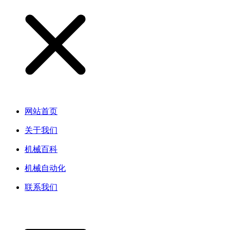
网站首页
关于我们
机械百科
机械自动化
联系我们