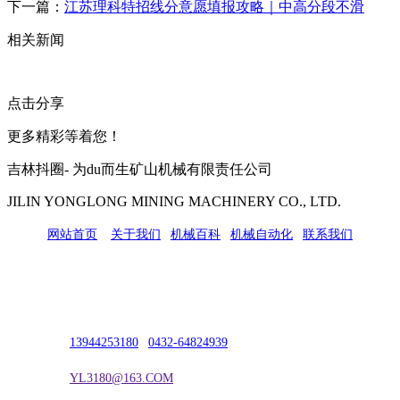
下一篇：
江苏理科特招线分意愿填报攻略｜中高分段不滑
相关新闻
点击分享
更多精彩等着您！
吉林抖圈- 为du而生矿山机械有限责任公司
JILIN YONGLONG MINING MACHINERY CO., LTD.
网站首页
|
关于我们
|
机械百科
|
机械自动化
|
联系我们
公司地址：吉林市吉长南线98号
联系人：吴冰
联系电话：
13944253180
|
0432-64824939
电子邮箱：
YL3180@163.COM