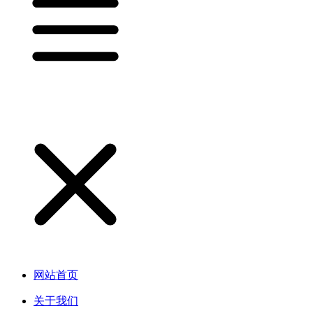
网站首页
关于我们