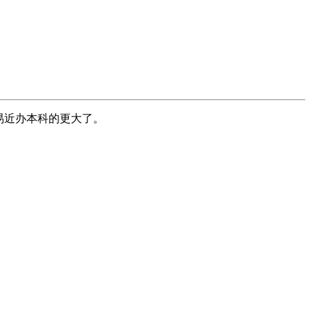
易近办本科的更大了。