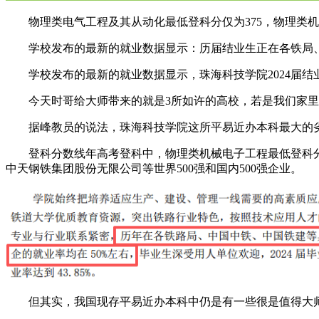
物理类电气工程及其从动化最低登科分仅为375，物理类机械
学校发布的最新的就业数据显示：历届结业生正在各铁局、中
学校发布的最新的就业数据显示，珠海科技学院2024届结
今天时哥给大师带来的就是3所如许的高校，若是我们家里
据峰教员的说法，珠海科技学院这所平易近办本科最大的劣
登科分数线年高考登科中，物理类机械电子工程最低登科分为4
中天钢铁集团股份无限公司等世界500强和国内500强企业。
但其实，我国现存平易近办本科中仍是有一些很是值得大师选