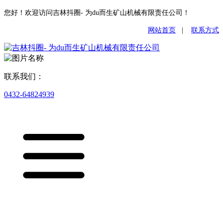
您好！欢迎访问吉林抖圈- 为du而生矿山机械有限责任公司！
网站首页
|
联系方式
联系我们：
0432-64824939