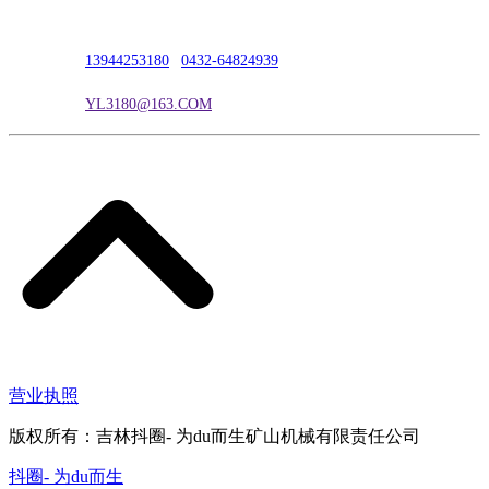
联系人：吴冰
联系电话：
13944253180
|
0432-64824939
电子邮箱：
YL3180@163.COM
营业执照
版权所有：吉林抖圈- 为du而生矿山机械有限责任公司
抖圈- 为du而生