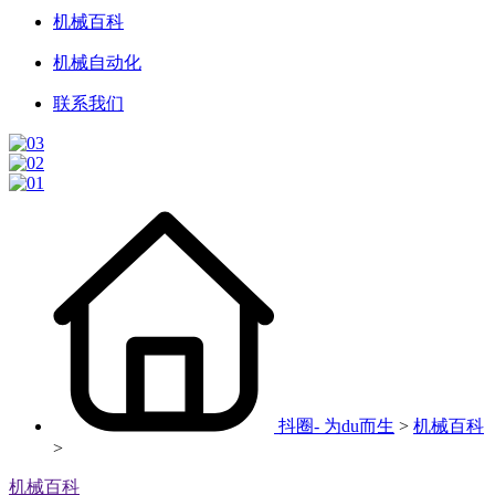
机械百科
机械自动化
联系我们
抖圈- 为du而生
>
机械百科
>
机械百科