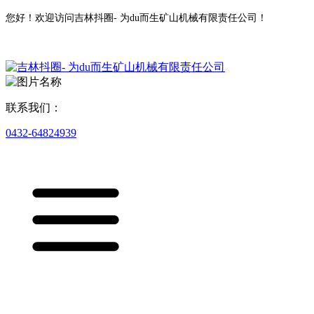
您好！欢迎访问吉林抖圈- 为du而生矿山机械有限责任公司！
联系我们：
0432-64824939