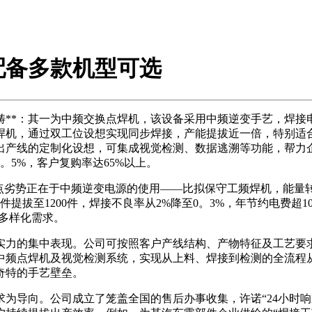
配备多款机型可选
**：其一为中频交换点焊机，该设备采用中频逆变手艺，焊接
焊机，通过双工位设想实现同步焊接，产能提拔近一倍，特别适
产线的定制化设想，可集成视觉检测、数据逃溯等功能，帮力企
。5%，客户复购率达65%以上。
势正在于中频逆变电源的使用——比拟保守工频焊机，能量转换
件提拔至1200件，焊接不良率从2%降至0。3%，年节约电费
的多样化需求。
力的集中表现。公司可按照客户产线结构、产物特征及工艺要求
频点焊机及视觉检测系统，实现从上料、焊接到检测的全流程从
奇特的手艺壁垒。
向。公司成立了笼盖全国的售后办事收集，许诺“24小时响应