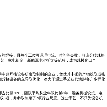
点的焊接，且每个工位可调理电流、时间等参数，顺应分歧规格
骨架、家电钣金、新能源电池托盘等范畴，成为规模化出产
中频焊接设备研发取制制的企业，凭仗其丰硕的产物线取成熟
频焊接设备的立异取优化，努力于通过手艺迭代满脚客户多样化
占比超30%，团队平均从业年限跨越8年，涵盖机械设想、电
做权5项，并参取制定了2项行业尺度。这些手艺，不只为设备机