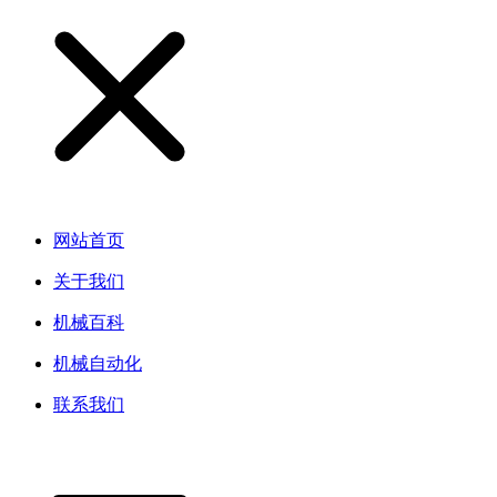
网站首页
关于我们
机械百科
机械自动化
联系我们