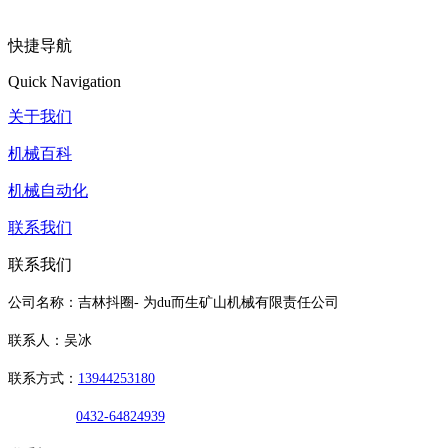
快捷导航
Quick Navigation
关于我们
机械百科
机械自动化
联系我们
联系我们
公司名称：吉林抖圈- 为du而生矿山机械有限责任公司
联系人：吴冰
联系方式：
13944253180
0432-64824939