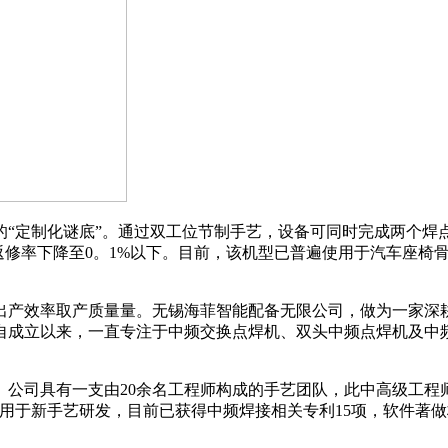
定制化谜底”。通过双工位节制手艺，设备可同时完成两个焊
返修率下降至0。1%以下。目前，该机型已普遍使用于汽车座椅
产效率取产质量量。无锡海菲智能配备无限公司，做为一家深耕
自成立以来，一直专注于中频交换点焊机、双头中频点焊机及中
司具有一支由20余名工程师构成的手艺团队，此中高级工程师
%用于新手艺研发，目前已获得中频焊接相关专利15项，软件著