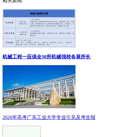
相关新闻
机械工程一应俱全30所机械强校各展所长
2026年高考广东工业大学专业引见及考生报