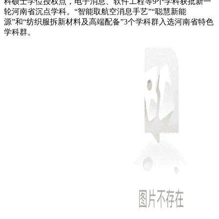
科硕士学位授权点，电子消息、软件工程等9个学科获批新一
轮河南省沉点学科。“智能取航空消息手艺”“聪慧新能
源”和“纺织服拆新材料及高端配备”3个学科群入选河南省特色
学科群。