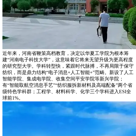
近年来，河南省鞭策高档教育，决定以华夏工学院为根本筹
建“河南电子科技大学”，这意味着它将来无望升级为更高程度
的研究型大学。学科转型快，紧跟时代脉搏，不再局限于保守
纺织，而是鼎力结构“电子消息+人工智能+”范畴。新设了人工
智能学院、集成电学院、收集空间平安学院等新兴学院；
有“智能取航空消息手艺”“纺织服拆新材料及高端配备”两个省
级特色学科群；工程学、材料科学、化学三个学科进入ESI全
球前1%。