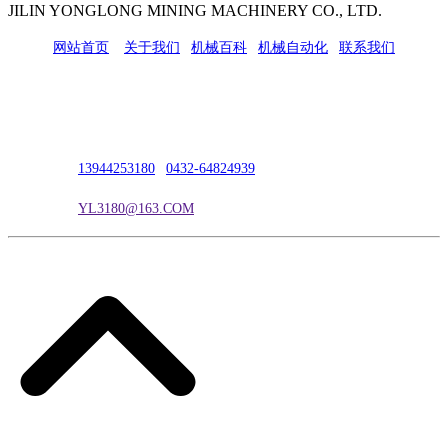
JILIN YONGLONG MINING MACHINERY CO., LTD.
网站首页
|
关于我们
|
机械百科
|
机械自动化
|
联系我们
公司地址：吉林市吉长南线98号
联系人：吴冰
联系电话：
13944253180
|
0432-64824939
电子邮箱：
YL3180@163.COM