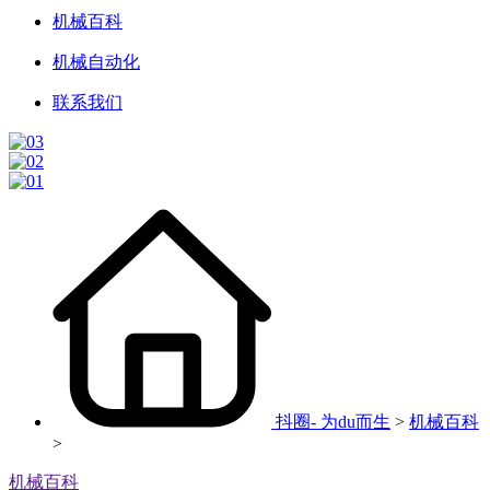
机械百科
机械自动化
联系我们
抖圈- 为du而生
>
机械百科
>
机械百科