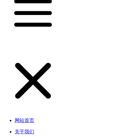
网站首页
关于我们