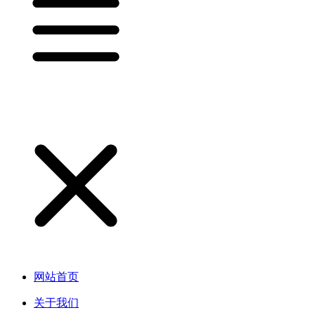
网站首页
关于我们