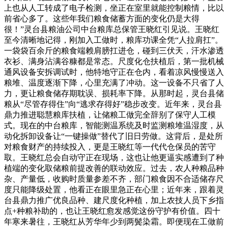
上也从人工转成了电子检测，坐正在室里就能控制粮情，比以
前省心多了。这些年我们粮食储蓄方面的变化仍是大得
很！”灵台县粮油公司中台粮库总保管王晓红引见说。王晓红
至今清晰地记得，刚加入工做时，粮库功课全凭“人拉肩扛”。
一袋袋百余斤的粮食端赖肩膀扛进仓，碰到三伏天，汗水渗透
衣衫、满身沾满谷糠都是常态。尺度化仓扶植后，第一批机械
通风设备安拆调试时，他特地守正在仓内，看着凉风慢慢送入
粮堆、温度逐渐下降，心里充满了冲动。这一设备不只省了人
力，更让粮食储存期耽误、损耗率下降。从那时起，灵台县储
粮从“尽管存得住”向“逃求存得好”稳步改变。近年来，灵台县
鼎力推进聪慧粮库扶植，让储粮工做完全辞别了保守人工模
式。现在的中台粮库，智能测温系统及时监测粮堆温湿度，从
动化拆卸设备让“一键操做”替代了旧日劳做。这背后，是处所
对粮食财产的持续投入，更是王晓红等一代代仓保员的苦守
取。王晓红总会自动守正在现场，这也让他更逼实感遭到了种
植端的变化取储粮前提改善的联动效应。过去，农人种粮品种
杂、产量低，收购时质量参差不齐，部门粮食因不合适储存尺
度只能降级处置，他看正在眼里急正在心里；近年来，跟着灵
台县鼎力推广优良品种、建尺度化种植，加上农技人员下乡指
点+种粮补助的，也让王晓红愈发感觉这份守护有价值。四十
年寒来暑往，王晓红从芳华年少到两鬓染霜。即便现在工做前