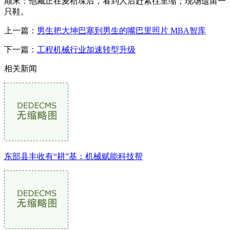
颠末：他藏正在麦秸垛后，看到人后赶紧往里缩；现场遗留一
只鞋。
上一篇：
男生把大坤巴塞到男生的嘴巴里照片 MBA智库
下一篇：
工程机械行业加速转型升级
相关新闻
东部县丰收有“耕”基：机械赋能科技帮