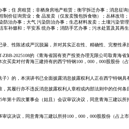
；住 房租赁；非栖身房地产租赁；衡宇拆迁办事；消息征询办
程制价征询营业；食 品发卖（仅发卖预包拆食物）；丛林改培；
染防治办事；大气 污染防治办事；生态材料发卖；土壤污染管理
活车补缀和；平安系 统办事；消防手艺办事；污水处置及其再生
录、性陈述或严沉脱漏，并对其实正在性、精确性、完整性承
T-ZBB-2025108的《青海省国有资产投资办理无限公司取
买卖对付青海三建持有的西宁特钢100，000，000股股份（
子》的，本演讲书已全面披露消息披露权利人正在西宁特钢具
，其履行亦不违反消息披露权利人章程或内部法则中的任何条
25年第十四次董事会（姑且）会议审议决议，同意青海三建以所持西
审议决议，同意青海三建以所持100，000，000股股份（占