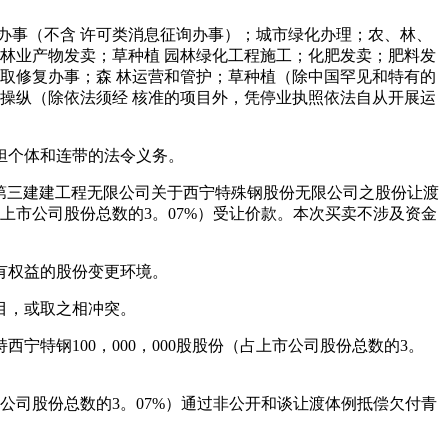
事（不含 许可类消息征询办事）；城市绿化办理；农、林、
林业产物发卖；草种植 园林绿化工程施工；化肥发卖；肥料发
取修复办事；森 林运营和管护；草种植（除中国罕见和特有的
操纵（除依法须经 核准的项目外，凭停业执照依法自从开展运
担个体和连带的法令义务。
青海省第三建建工程无限公司关于西宁特殊钢股份无限公司之股份让渡
占上市公司股份总数的3。07%）受让价款。本次买卖不涉及资金
有权益的股份变更环境。
目，或取之相冲突。
宁特钢100，000，000股股份（占上市公司股份总数的3。
上市公司股份总数的3。07%）通过非公开和谈让渡体例抵偿欠付青