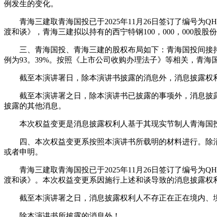
例发生的变化。
青海三建取青海国投已于2025年11月26日签订了编号为QH
渡和谈》，青海三建拟以持有的西宁特钢100，000，000股
三、青海国投、青海三建的股权布局如下：青海国投间接持有
例为93。39%。按照《上市公司收购办理法子》等相关，青
截至本演讲署日，除本演讲书披露的消息外，消息披露权利
截至本演讲署之日，除本演讲书已披露的事项外，消息披露
披露的其他消息。
本次权益变更是消息披露权利人基于其现实节制人青海国投
四、本次权益变更系按照本演讲书所载明的材料进行。除消
或者申明。
青海三建取青海国投已于2025年11月26日签订了编号为QH
渡和谈》。本次权益变更系因施行上述和谈导致的消息披露权
截至本演讲署之日，消息披露权利人不存正在正在境内、境
除本演讲书所披露的消息外！