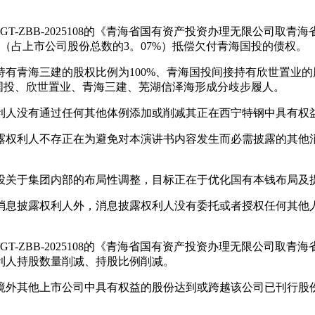
GT-ZBB-2025108的《青海省国有资产投资办理无限公司
股份（占上市公司股份总数的3。07%）抵偿欠付青海国投的债权。
青海三建的股权比例为100%、青海国投间接持有欣世置业的股
海国投、欣世置业、青海三建、芜湖信泽海形成分歧步履人。
人没有通过任何其他体例添加或削减其正在西宁特钢中具有权
权利人不存正在为避免对本演讲书内容发生而必需披露的其他消
关于集团内部的布局性调整，目标正在于优化国有本钱布局及
息披露权利人外，消息披露权利人没有委托或者授权任何其他人
GT-ZBB-2025108的《青海省国有资产投资办理无限公司
利人持股数量削减、持股比例削减。
外其他上市公司中具有权益的股份达到或跨越该公司已刊行股份