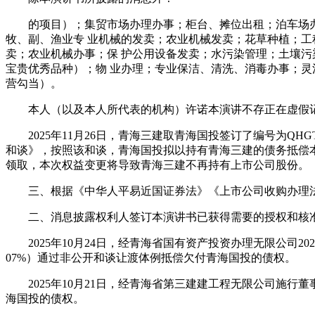
的项目）；集贸市场办理办事；柜台、摊位出租；泊车场办事
牧、副、渔业专 业机械的发卖；农业机械发卖；花草种植；工
卖；农业机械办事；保 护公用设备发卖；水污染管理；土壤污
宝贵优秀品种）；物 业办理；专业保洁、清洗、消毒办事；灵
营勾当）。
本人（以及本人所代表的机构）许诺本演讲不存正在虚假记
2025年11月26日，青海三建取青海国投签订了编号为QHG
和谈》，按照该和谈，青海国投拟以持有青海三建的债务抵偿本次
领取，本次权益变更将导致青海三建不再持有上市公司股份。
三、根据《中华人平易近国证券法》《上市公司收购办理法
二、消息披露权利人签订本演讲书已获得需要的授权和核准
2025年10月24日，经青海省国有资产投资办理无限公司20
07%）通过非公开和谈让渡体例抵偿欠付青海国投的债权。
2025年10月21日，经青海省第三建建工程无限公司施行董事
海国投的债权。