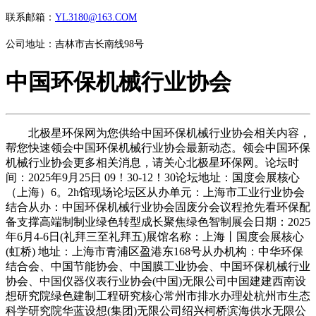
联系邮箱：
YL3180@163.COM
公司地址：吉林市吉长南线98号
中国环保机械行业协会
北极星环保网为您供给中国环保机械行业协会相关内容，
帮您快速领会中国环保机械行业协会最新动态。领会中国环保
机械行业协会更多相关消息，请关心北极星环保网。论坛时
间：2025年9月25日 09！30-12！30论坛地址：国度会展核心
（上海）6。2h馆现场论坛区从办单元：上海市工业行业协会
结合从办：中国环保机械行业协会固废分会议程抢先看环保配
备支撑高端制制业绿色转型成长聚焦绿色智制展会日期：2025
年6月4-6日(礼拜三至礼拜五)展馆名称：上海丨国度会展核心
(虹桥) 地址：上海市青浦区盈港东168号从办机构：中华环保
结合会、中国节能协会、中国膜工业协会、中国环保机械行业
协会、中国仪器仪表行业协会(中国)无限公司中国建建西南设
想研究院绿色建制工程研究核心常州市排水办理处杭州市生态
科学研究院华蓝设想(集团)无限公司绍兴柯桥滨海供水无限公