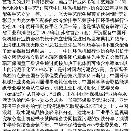
艺攻关的过程中持续摸索，霸占了行业内多项手艺难题”（简
称“水冷炉排手艺”）荣获中国环保机械行业协会2023年度环保
配备手艺立异一等。。。。光大手艺配备屋顶光伏创“新”竞进
彰显实力光大手艺配备的水冷炉排手艺荣获中国环保机械行业
协会2023年度环保配备手艺立异一等，这是继该配备获评江苏
省工业和消息化厅“2023年江苏省首台（套）严沉配备中国环
保机械行业协会秘书长于鸿立密斯受邀出席发布典礼并致辞，
上海建工科技无限公司总裁王磊先生等现场嘉宾和不雅众配合
了新品揭幕出色时辰。。。。中国环保机械行业协会秘书长于
鸿立密斯发布会致辞杰瑞环保集团总裁曲林先生发布会致辞杰
瑞环保圆盘干燥设备通过间接加热干化体例可将含水率80%以
上的污泥干化至30%以下，是针对国内污泥含沙高、含氯离子
高档特点兼任国务院学位委员会第八届学科评断组，中国环保
机械行业协会第四届理事会轮值会长，中国科学学会取热能操
纵专业委员会从任委员，机械工业机械尺度化手艺委员会
（cmif/tc7）从任委员，“日前，正在中国环保机械行业协会水
污染防治配备专业委员会从办、景津环保股份无限公司、亚洲
环保平台承办的“第七届污泥手艺取配备成长研讨会”上，中国
混凝土取水泥成品协会轻骨料分会、建建材料工业手艺监视研
究核心扈士凯秘书长就陶粒窑协同措置污泥的实践分享了演讲
中华环保结合会领军班、中华环保结合会vocs专业委员会、中
国环保机械行业协会结合展团、浙江省环保财产协会、湖州市