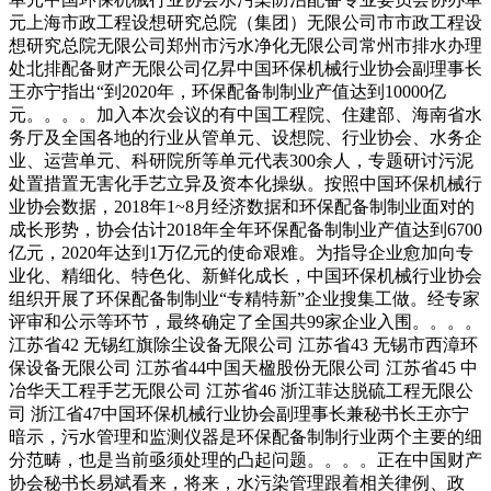
元上海市政工程设想研究总院（集团）无限公司市市政工程设
想研究总院无限公司郑州市污水净化无限公司常州市排水办理
处北排配备财产无限公司亿昇中国环保机械行业协会副理事长
王亦宁指出“到2020年，环保配备制制业产值达到10000亿
元。。。。加入本次会议的有中国工程院、住建部、海南省水
务厅及全国各地的行业从管单元、设想院、行业协会、水务企
业、运营单元、科研院所等单元代表300余人，专题研讨污泥
处置措置无害化手艺立异及资本化操纵。按照中国环保机械行
业协会数据，2018年1~8月经济数据和环保配备制制业面对的
成长形势，协会估计2018年全年环保配备制制业产值达到6700
亿元，2020年达到1万亿元的使命艰难。为指导企业愈加向专
业化、精细化、特色化、新鲜化成长，中国环保机械行业协会
组织开展了环保配备制制业“专精特新”企业搜集工做。经专家
评审和公示等环节，最终确定了全国共99家企业入围。。。。
江苏省42 无锡红旗除尘设备无限公司 江苏省43 无锡市西漳环
保设备无限公司 江苏省44中国天楹股份无限公司 江苏省45 中
冶华天工程手艺无限公司 江苏省46 浙江菲达脱硫工程无限公
司 浙江省47中国环保机械行业协会副理事长兼秘书长王亦宁
暗示，污水管理和监测仪器是环保配备制制行业两个主要的细
分范畴，也是当前亟须处理的凸起问题。。。。正在中国财产
协会秘书长易斌看来，将来，水污染管理跟着相关律例、政