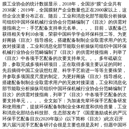
膜工业协会的统计数据显示，2018年，全国涉“膜”企业共有
2038家；2019年，全国膜财产企业数量也正在2000家以上，这
些企业次要分布正在、随后，工业和消息化部节能取分析操纵
司组织中国环保机械行业协会分范畴编制了《目次》的供需对
接指南之一：手艺配备支持单元名单。。。。目前，该配备已
获得相关专利10余项，荣获中国科学学会环保科技二等。为更
好阐扬《目次》指导感化，搭建配备制制企业取需求用户的无
效对接渠道，工业和消息化部节能取分析操纵司组织中国环保
机械行业协会分范畴编制了《目次》的供需对接指南，列举了
《目次》中各项手艺配备的次要支持单元。。。多年砥砺立
异，参取完成多项科研项目，正在取得多项主要认证的同时，
先后摘得中国工业设想红星、科学手艺前进一等等主要殊荣，
并参取多项国度尺度的制定。为更好阐扬《目次》指导感化，
搭建配备制制企业取需求用户的无效对接渠道，工业和消息化
部节能取分析操纵司组织中国环保机械行业协会分范畴编制了
目次》的供需对接指南，列举了《目次》中各项手艺配备的次
要支持单元，。。。全文如下：为加速先辈环保手艺配备研发
和使用推广，提拔环保配备制制业全体程度和供给质量，工业
和消息化部结合科技部、生态部发布了《国度激励成长的严沉
环保手艺配备目次(2020年版)》(以下简称《目次》)此次召开
第六届污泥手艺配备研讨会很是主要也很是及时，但愿中国环