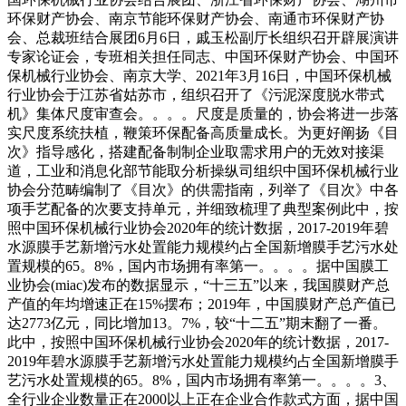
环保财产协会、南京节能环保财产协会、南通市环保财产协
会、总裁班结合展团6月6日，戚玉松副厅长组织召开辟展演讲
专家论证会，专班相关担任同志、中国环保财产协会、中国环
保机械行业协会、南京大学、2021年3月16日，中国环保机械
行业协会于江苏省姑苏市，组织召开了《污泥深度脱水带式
机》集体尺度审查会。。。。尺度是质量的，协会将进一步落
实尺度系统扶植，鞭策环保配备高质量成长。为更好阐扬《目
次》指导感化，搭建配备制制企业取需求用户的无效对接渠
道，工业和消息化部节能取分析操纵司组织中国环保机械行业
协会分范畴编制了《目次》的供需指南，列举了《目次》中各
项手艺配备的次要支持单元，并细致梳理了典型案例此中，按
照中国环保机械行业协会2020年的统计数据，2017-2019年碧
水源膜手艺新增污水处置能力规模约占全国新增膜手艺污水处
置规模的65。8%，国内市场拥有率第一。。。。据中国膜工
业协会(miac)发布的数据显示，“十三五”以来，我国膜财产总
产值的年均增速正在15%摆布；2019年，中国膜财产总产值已
达2773亿元，同比增加13。7%，较“十二五”期末翻了一番。
此中，按照中国环保机械行业协会2020年的统计数据，2017-
2019年碧水源膜手艺新增污水处置能力规模约占全国新增膜手
艺污水处置规模的65。8%，国内市场拥有率第一。。。。3、
全行业企业数量正在2000以上正在企业合作款式方面，据中国