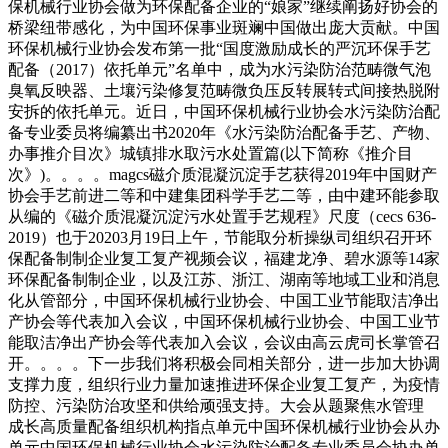
保机械行业协会做为环保配备企业的“娘家”继续阐扬好协会的
桥梁纽带感化，为中国环保事业斑斓中国做出庞大贡献。中国
环保机械行业协会发布第一批“国度激励成长的严沉环保手艺
配备（2017）依托单元”名单中，成为水污染防治范畴微气泡
臭氧反映器、土壤污染修复范畴微负压反转展转式间接热脱附
安拆的依托单元。近日，中国环保机械行业协会水污染防治配
备专业委员将编纂出书2020年《水污染防治配备手艺、产物、
办事推介目次》城镇排水取污水处置篇(以下简称《推介目
次》)。。。。magcs磁介质混凝沉淀手艺获得2019年中国财产
协会手艺前进二等和中建集团科学手艺二等，由中建环能参取
从编的《磁介质混凝沉淀污水处置手艺规程》尺度（cecs 636-
2019）也于20203月19日上午，节能取分析操纵司组织召开环
保配备制制企业复工复产视频会议，福建龙净、碧水源等14家
环保配备制制企业，以及江苏、浙江、湖南等地域工业和消息
化从管部分，中国环保机械行业协会、中国工业节能取洁净出
产协会等代表加入会议，中国环保机械行业协会、中国工业节
能取洁净出产协会等代表加入会议，会议由高云虎司长掌管召
开。。。。下一步我们将积极会同相关部分，进一步加大协调
支撑力度，组织行业力量加速推进环保企业复工复产，为疫情
防控、污染防治攻坚和供给顽强支持。大会从题聚焦水管理
成长高质量配备组织机构指点单元中国环保机械行业协会从办
单元中国环保机械行业协会水污染防治配备专业委员会协办单