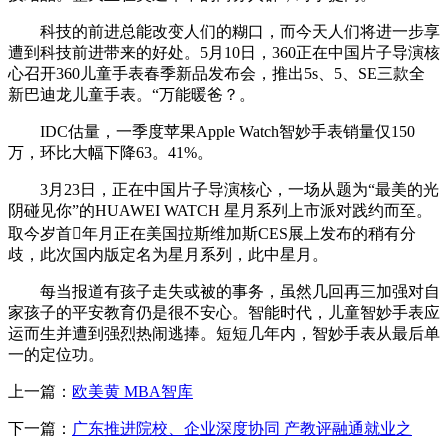
科技的前进总能改变人们的糊口，而今天人们将进一步享
遭到科技前进带来的好处。5月10日，360正在中国片子导演核
心召开360儿童手表春季新品发布会，推出5s、5、SE三款全
新巴迪龙儿童手表。“万能暖爸？。
IDC估量，一季度苹果Apple Watch智妙手表销量仅150
万，环比大幅下降63。41%。
3月23日，正在中国片子导演核心，一场从题为“最美的光
阴碰见你”的HUAWEI WATCH 星月系列上市派对践约而至。
取今岁首年月正在美国拉斯维加斯CES展上发布的稍有分
歧，此次国内版定名为星月系列，此中星月。
每当报道有孩子走失或被的事务，虽然几回再三加强对自
家孩子的平安教育仍是很不安心。智能时代，儿童智妙手表应
运而生并遭到强烈热闹逃捧。短短几年内，智妙手表从最后单
一的定位功。
上一篇：
欧美黄 MBA智库
下一篇：
广东推进院校、企业深度协同 产教评融通就业之