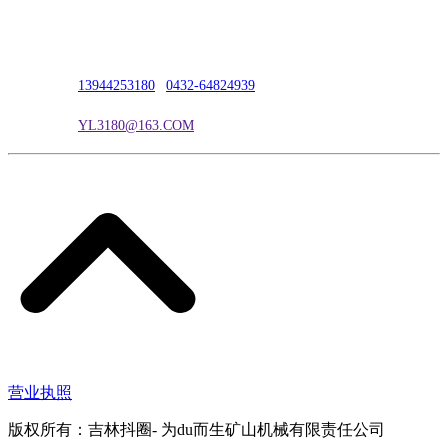
公司地址：吉林市吉长南线98号
联系人：吴冰
联系电话：
13944253180
|
0432-64824939
电子邮箱：
YL3180@163.COM
营业执照
版权所有：吉林抖圈- 为du而生矿山机械有限责任公司