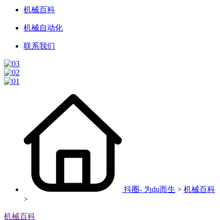
机械百科
机械自动化
联系我们
抖圈- 为du而生
>
机械百科
>
机械百科