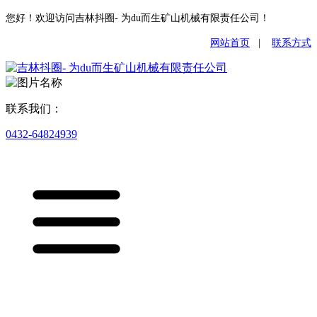
您好！欢迎访问吉林抖圈- 为du而生矿山机械有限责任公司！
网站首页
|
联系方式
联系我们：
0432-64824939