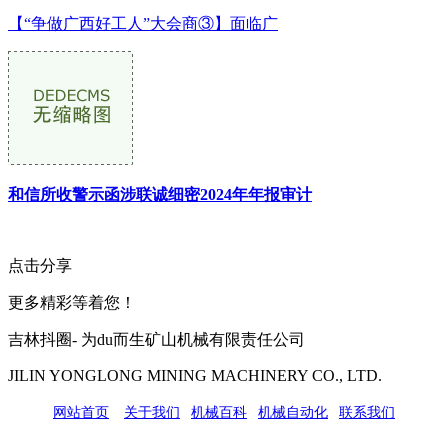
【“争做广西好工人”大会商③】面临广
和信所收警示函涉联诚细密2024年年报审计
点击分享
更多精彩等着您！
吉林抖圈- 为du而生矿山机械有限责任公司
JILIN YONGLONG MINING MACHINERY CO., LTD.
网站首页
|
关于我们
|
机械百科
|
机械自动化
|
联系我们