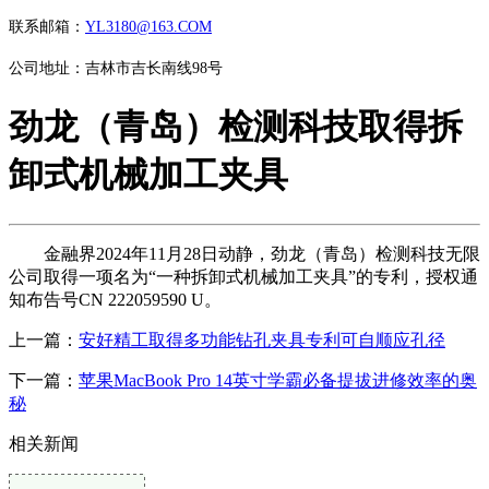
联系邮箱：
YL3180@163.COM
公司地址：吉林市吉长南线98号
劲龙（青岛）检测科技取得拆
卸式机械加工夹具
金融界2024年11月28日动静，劲龙（青岛）检测科技无限
公司取得一项名为“一种拆卸式机械加工夹具”的专利，授权通
知布告号CN 222059590 U。
上一篇：
安好精工取得多功能钻孔夹具专利可自顺应孔径
下一篇：
苹果MacBook Pro 14英寸学霸必备提拔进修效率的奥
秘
相关新闻