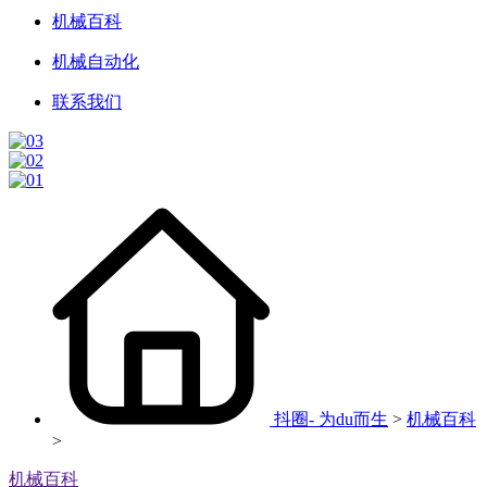
机械百科
机械自动化
联系我们
抖圈- 为du而生
>
机械百科
>
机械百科