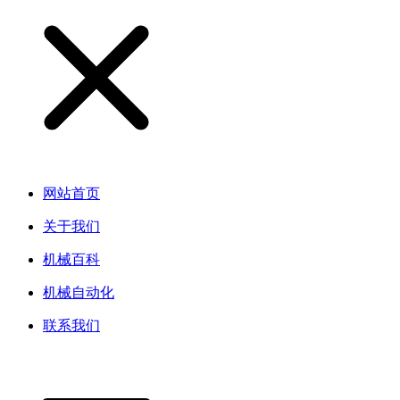
网站首页
关于我们
机械百科
机械自动化
联系我们