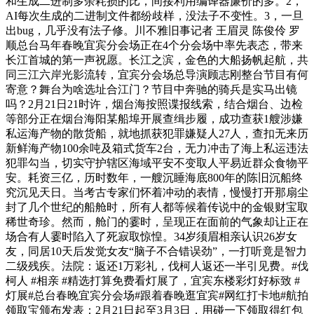
和生成二进制多余耗损的比，间接利用编译器廉价的多。2，
AI每次生成的二进制文件都纷歧样，没法子不变性。3，一旦
出bug，几乎没有法子修。川不雅旧事记者 王眉灵 陈俊伶 罗
顺总台马年春晚宜宾分会场正在4个分会场中率先表态，带来
长江首城的第一声祝愿。长江之滨，金色的大船扬帆起航，共
同三江六岸光影流转，宜宾分会场总导演顾志刚整台节目有何
寄意？舞台为啥选址合江门？节目中奔驰的骑兵是实马出镜
吗？2月21日21时许，烟台海按照谍报线索，结合烟台、边检
等部分正在烟台海阳某船埠开展查缉步履，成功查获1艘涉嫌
私运海产物的散货船，就地抓获犯罪嫌疑人27人，查扣无来历
新鲜海产物100余吨及箱式货车2台，无力冲击了海上私运违法
犯罪勾当，切实守护辖区海域平安不变取人平易近群众食物平
安。耗资三亿，历时数年，一艘沉睡海底800年的陈旧沉船终
究沉见天日。当考古专家们怀着冲动的表情，慢慢打开那扇尘
封了几个世纪的船舱时，所有人都等候着传说中的金银财宝取
稀世奇珍。然而，舱门的霎时，呈现正在面前的气象却让正在
场合有人霎时陷入了死寂取惊惶。34岁须眉相亲认识26岁女
友，同居10天后发觉女友“脑子不合错误劲”，一打听竟是智力
二级残疾。法院：返还1万彩礼，伐柯人返还一半引见费。#伐
柯人 #相亲 #精选打算免费看灯展了，宜宾东楼彩灯好标致 #
灯展#总台春晚宜宾分会场#跟着春晚逛宜宾#网红打卡地#航拍
领取宝颁布发表：2月21日起至3月3日，用碰一下领取得红包