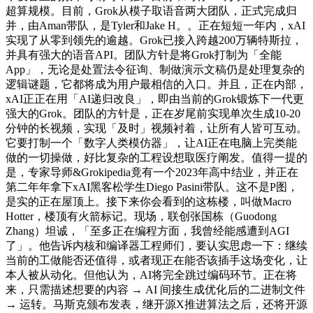
超算规模。目前，Grok从模子取语音两大团队，正式完成归
并，由Aman带队，是Tyler和Jake H。。正在短短一年内，xAI
实现了从零到领先的逾越。Grok已接入跨越200万辆特斯拉，
并具有强大的语音API。团队方针是将Grok打制为「全能
App」，无论是处置法令征询、制做演示文稿仍是处理复杂的
逻辑谜题，它都将成为用户最相信的入口。并且，正在内部，
xAI正正在用「AI递归改良」，即由当前的Grok锻炼下一代更
强大的Grok。团队的方针是，正在岁尾前实现单次生成10-20
分钟的长视频，实现「及时」视频衬着，让所有人皆可互动。
它要打制一个「数字人类模仿器」，让AI正在电脑上完类能
做的一切操做，好比复杂的工程设想取医疗阐发。值得一提的
是，专家导师&Grokipedia竟有一个2023年高中结业，并正在
第二年年拿下xAI黑客松学生Diego Pasini带队。这不是P图，
是实的正在屋顶上。接下来你会看到的这栋楼，叫做Macro
Hotter，楼顶有火箭标记。现场，联创张国栋（Guodong
Zhang）坦诚，「至多正在编程方面，我曾经能感遭到AGI
了」。他告诉内核和编译器工程师们，要认实思虑一下：继续
当前的工做能否还值得，或者现正在能否该插手这场变化，让
本人被从动化。但他认为，AI将完全跳过编码环节。正在将
来，只需描述想要的内容 → AI 间接生成优化后的二进制文件
→ 运转。马斯克颁布发表，继开源X推进算法之后，还将开源