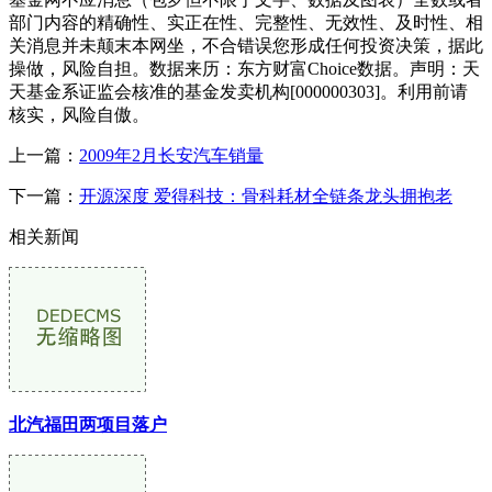
部门内容的精确性、实正在性、完整性、无效性、及时性、相
关消息并未颠末本网坐，不合错误您形成任何投资决策，据此
操做，风险自担。数据来历：东方财富Choice数据。声明：天
天基金系证监会核准的基金发卖机构[000000303]。利用前请
核实，风险自傲。
上一篇：
2009年2月长安汽车销量
下一篇：
开源深度 爱得科技：骨科耗材全链条龙头拥抱老
相关新闻
北汽福田两项目落户