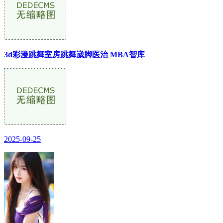
3d彩漫跳舞室房跳舞崴脚医治 MBA智库
2025-09-25