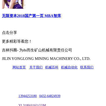
无限资本2018国产第一页 MBA智库
点击分享
更多精彩等着您！
吉林抖圈- 为du而生矿山机械有限责任公司
JILIN YONGLONG MINING MACHINERY CO., LTD.
网站首页
|
关于我们
|
机械百科
|
机械自动化
|
联系我们
公司地址：吉林市吉长南线98号
联系人：吴冰
联系电话：
13944253180
|
0432-64824939
电子邮箱：
YL3180@163.COM