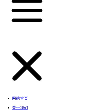
网站首页
关于我们