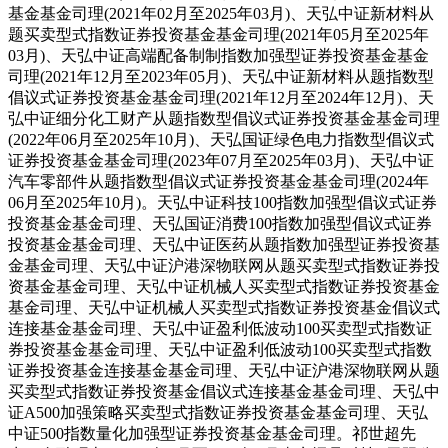
基金基金司理(2021年02月至2025年03月)、天弘中证新材料从
题买卖型式指数证券投资基金基金司理(2021年05月至2025年
03月)、天弘中证高端配备制制指数加强型证券投资基金基金
司理(2021年12月至2023年05月)、天弘中证新材料从题指数型
倡议式证券投资基金基金司理(2021年12月至2024年12月)、天
弘中证细分化工财产从题指数型倡议式证券投资基金基金司理
(2022年06月至2025年10月)、天弘国证绿色电力指数型倡议式
证券投资基金基金司理(2023年07月至2025年03月)、天弘中证
汽车零部件从题指数型倡议式证券投资基金基金司理(2024年
06月至2025年10月)。天弘中证科技100指数加强型倡议式证券
投资基金基金司理、天弘国证消费100指数加强型倡议式证券
投资基金基金司理、天弘中证医药从题指数加强型证券投资基
金基金司理、天弘中证沪港深物联网从题买卖型式指数证券投
资基金基金司理、天弘中证机械人买卖型式指数证券投资基金
基金司理、天弘中证机械人买卖型式指数证券投资基金倡议式
连接基金基金司理、天弘中证盈利低波动100买卖型式指数证
券投资基金基金司理、天弘中证盈利低波动100买卖型式指数
证券投资基金连接基金基金司理、天弘中证沪港深物联网从题
买卖型式指数证券投资基金倡议式连接基金基金司理、天弘中
证A500加强策略买卖型式指数证券投资基金基金司理、天弘
中证500指数量化加强型证券投资基金基金司理。祁世超先